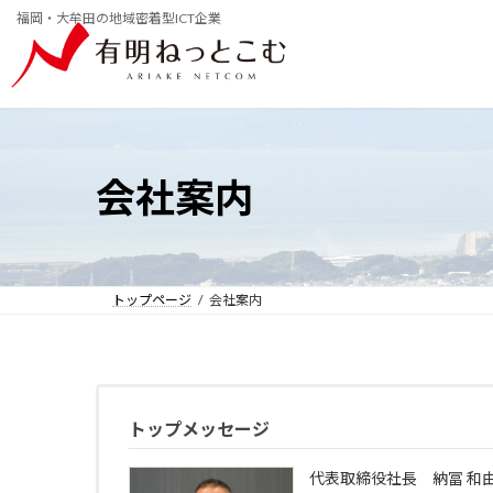
コ
ナ
福岡・大牟田の地域密着型ICT企業
ン
ビ
テ
ゲ
ン
ー
ツ
シ
へ
ョ
ス
ン
キ
に
ッ
移
会社案内
プ
動
トップページ
会社案内
トップメッセージ
代表取締役社長 納冨 和