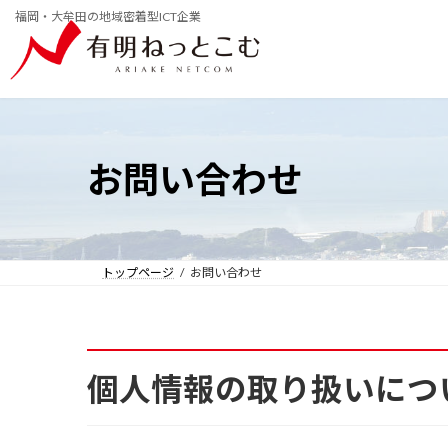
コ
ナ
福岡・大牟田の地域密着型ICT企業
ン
ビ
テ
ゲ
ン
ー
ツ
シ
へ
ョ
ス
ン
キ
に
ッ
移
お問い合わせ
プ
動
トップページ
お問い合わせ
個人情報の取り扱いにつ