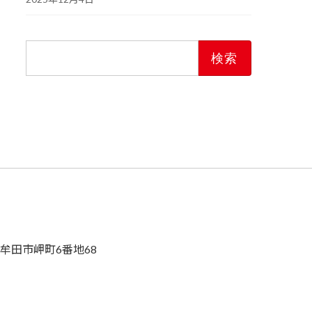
検
索:
県大牟田市岬町6番地68