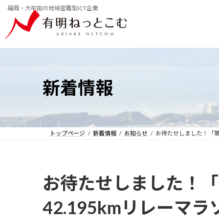
コ
ナ
福岡・大牟田の地域密着型ICT企業
ン
ビ
テ
ゲ
ン
ー
ツ
シ
へ
ョ
ス
ン
キ
に
ッ
移
新着情報
プ
動
トップページ
新着情報
お知らせ
お待たせしました！「第4
お待たせしました！「
42.195kmリレーマ