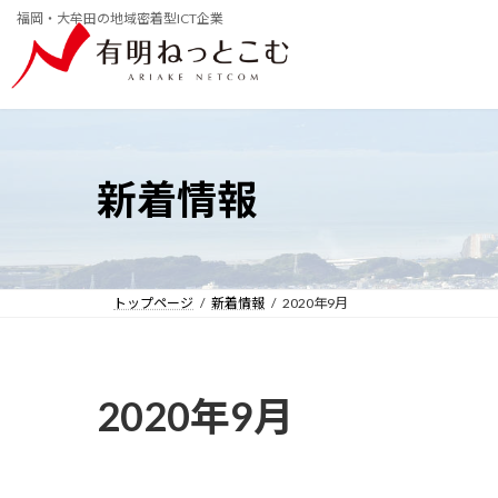
コ
ナ
福岡・大牟田の地域密着型ICT企業
ン
ビ
テ
ゲ
ン
ー
ツ
シ
へ
ョ
ス
ン
キ
に
ッ
移
新着情報
プ
動
トップページ
新着情報
2020年9月
2020年9月