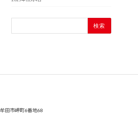
検
索:
県大牟田市岬町6番地68