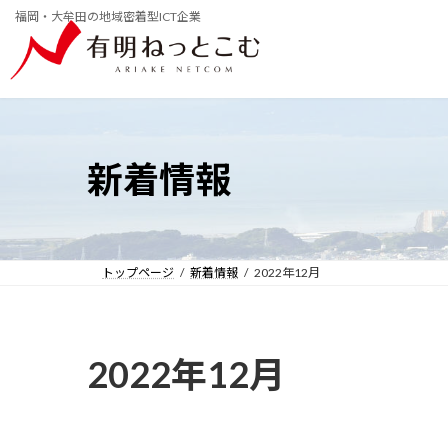
コ
ナ
福岡・大牟田の地域密着型ICT企業
ン
ビ
テ
ゲ
ン
ー
ツ
シ
へ
ョ
ス
ン
キ
に
ッ
移
新着情報
プ
動
トップページ
新着情報
2022年12月
2022年12月