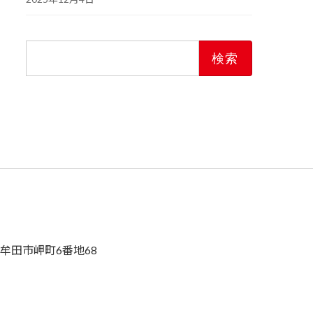
検
索:
県大牟田市岬町6番地68